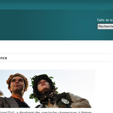
Taille de la
ence
(Grand Est) a développé des spectacles clownesques à thèmes