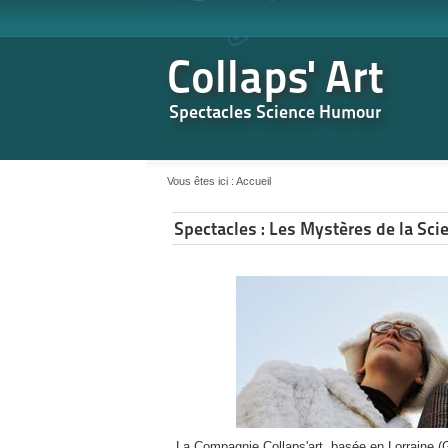
Collaps' Art
Spectacles Science Humour
Vous êtes ici :
Accueil
Spectacles : Les Mystères de la Sci
La Compagnie Collaps'art, basée en Lorraine 