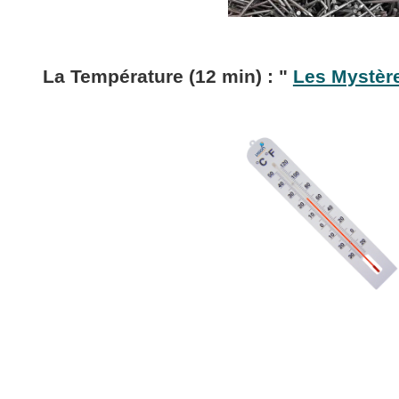
La Température (12 min) : "
Les Mystère