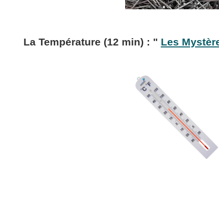
La Température (12 min) : "
Les Mystère