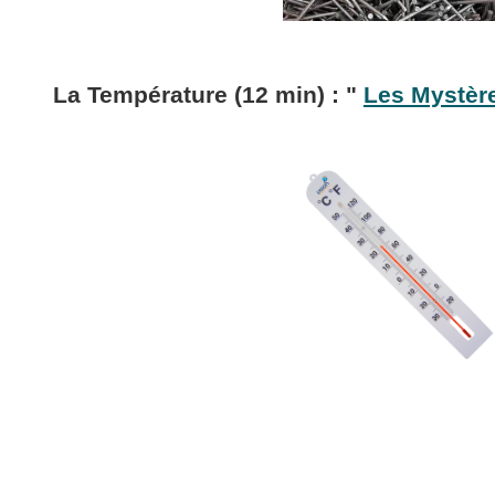
La Température (12 min) : "
Les Mystère